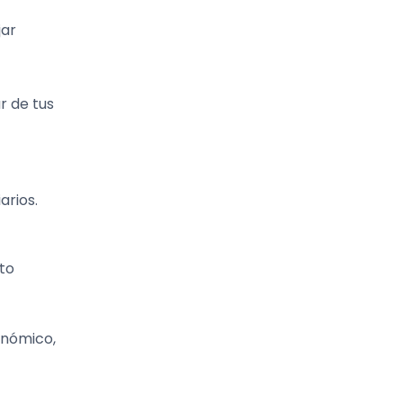
jar
r de tus
rios.
ito
onómico,