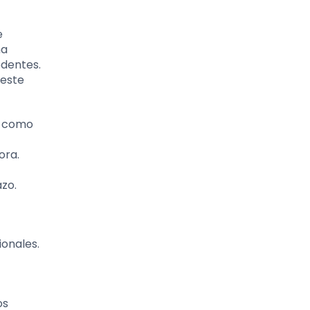
e
na
edentes.
 este
, como
ora.
azo.
ionales.
os