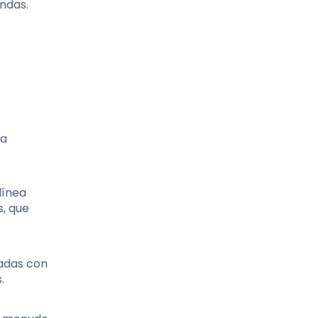
ndas.
ra
línea
, que
zadas con
.