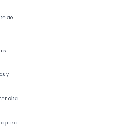
rte de
tus
as y
er alta.
ea para