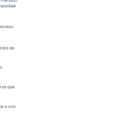
 a menudo
ospedaje
exceso.
trata de
a
ras que
as a una