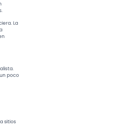
n
s.
iera. La
ra
en
lista.
 un poco
 sitios