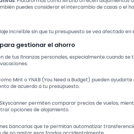
ativas
: Plataformas como Airbnb ofrecen alojamientos
ambién puedes considerar el intercambio de casas o el h
viaje increíble sin que tu presupuesto se vea afectado en 
para gestionar el ahorro
ión de tus finanzas personales, especialmente cuando se 
 vacaciones:
 como Mint o YNAB (You Need a Budget) pueden ayudarte 
iento de acuerdo a tu presupuesto.
Skyscanner permiten comparar precios de vuelos, mient
trar opciones de alojamiento.
ciones bancarias que te permitan automatizar transferenci
as de no gastar esos fondos accidentalmente.