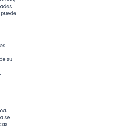
dades
d puede
nes
de su
.
ma.
a se
cas