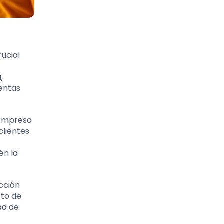
ucial
,
ientas
 empresa
clientes
én la
cción
cto de
ad de