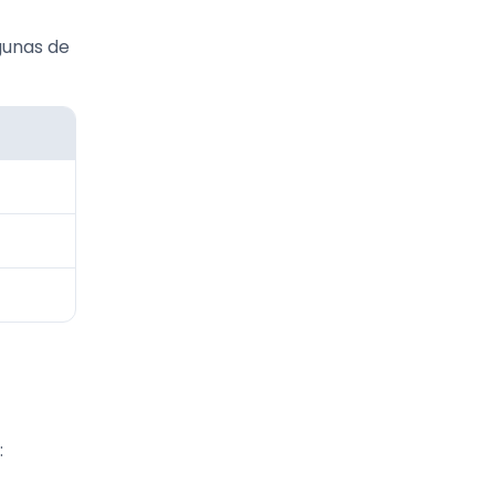
gunas de
: