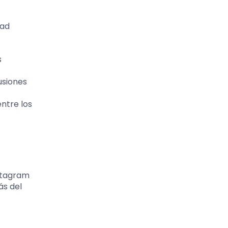
dad
s
usiones
ntre los
stagram
ás del