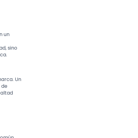
n un
d, sino
ca.
marca. Un
l de
ealtad
común,