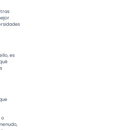
tras
ejor
ersidades
llo, es
 qué
us
 que
 o
 menudo,