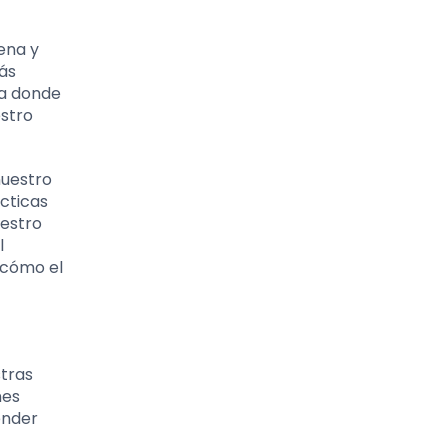
ena y
ás
ra donde
estro
nuestro
ácticas
uestro
l
 cómo el
tras
nes
ender