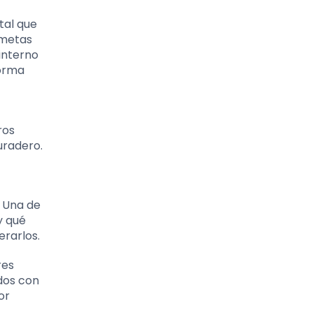
tal que
 metas
interno
forma
ros
uradero.
. Una de
y qué
rarlos.
res
dos con
or