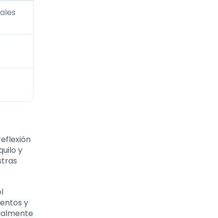
ales
reflexión
uilo y
stras
l
ientos y
cialmente