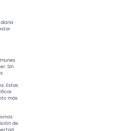
diaria
estar
comunes
er. Sin
s.
s. Estas
ficar
ento más
mismos
ición de
bertad