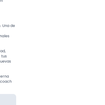
ón
. Una de
nales
dad,
 tus
nuevas
terna
n coach