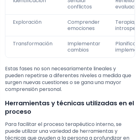
Identificación
Señalar
Reflexión,
conflictos
evaluació
Exploración
Comprender
Terapia,
emociones
introspec
Transformación
Implementar
Planificac
cambios
implemen
Estas fases no son necesariamente lineales y
pueden repetirse a diferentes niveles a medida que
surgen nuevas cuestiones o se gana una mayor
comprensión personal.
Herramientas y técnicas utilizadas en el
proceso
Para facilitar el proceso terapéutico interno, se
puede utilizar una variedad de herramientas y
técnicas que ayuden a la persona a profundizar en