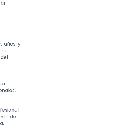
tar
s años, y
 la
 del
 a
onales,
fesional,
ente de
a.