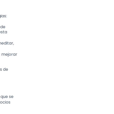
ias:
 de
esta
editar,
a mejorar
s de
 que se
ocios