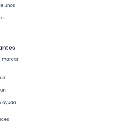
de unos
e,
r
tantes
e marcar
cir
 un
e ayuda
aces