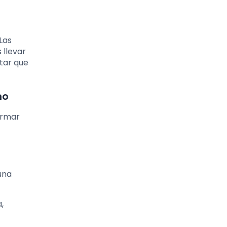
Las
 llevar
tar que
no
ormar
una
,