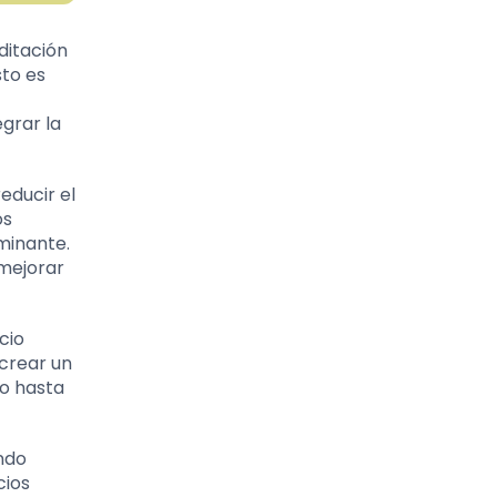
ditación
sto es
grar la
educir el
os
minante.
mejorar
cio
crear un
to hasta
ando
cios