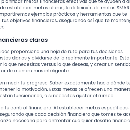
 planificar metas financieras efectivas que te ayuden a 
de establecer metas claras, la definición de metas SMAR
mpartiremos ejemplos prácticos y herramientas que te
de tus objetivos financieros, asegurando así que te mante
co.
nancieras claras
das proporciona una hoja de ruta para tus decisiones
gastos diarios y olvidarse de lo realmente importante. Est
 lo que necesitas versus lo que deseas, y crear un sentid
tar de manera más inteligente.
ten medir tu progreso. Saber exactamente hacia dónde te
mantener la motivación. Estas metas te ofrecen una maner
están funcionando, o si necesitas ajustar el rumbo.
ra tu control financiero. Al establecer metas específicas
asegurando que cada decisión financiera que tomes te ac
fianza necesaria para enfrentar cualquier desafío financi