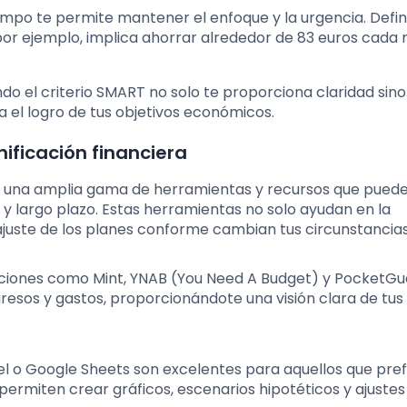
mpo te permite mantener el enfoque y la urgencia. Defin
por ejemplo, implica ahorrar alrededor de 83 euros cada 
ndo el criterio SMART no solo te proporciona claridad sin
 el logro de tus objetivos económicos.
ificación financiera
on una amplia gama de herramientas y recursos que pued
o y largo plazo. Estas herramientas no solo ayudan en la
 ajuste de los planes conforme cambian tus circunstancias
aciones como Mint, YNAB (You Need A Budget) y PocketGu
gresos y gastos, proporcionándote una visión clara de tus
el o Google Sheets son excelentes para aquellos que pref
 permiten crear gráficos, escenarios hipotéticos y ajustes