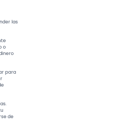
nder las
nte
o o
dinero
ar para
ar
de
as.
tu
rse de