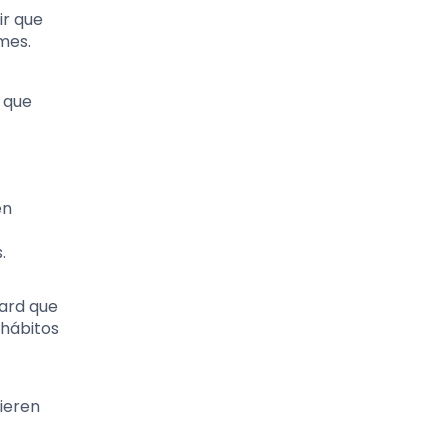
ir que
mes.
o que
en
.
ard que
 hábitos
ieren