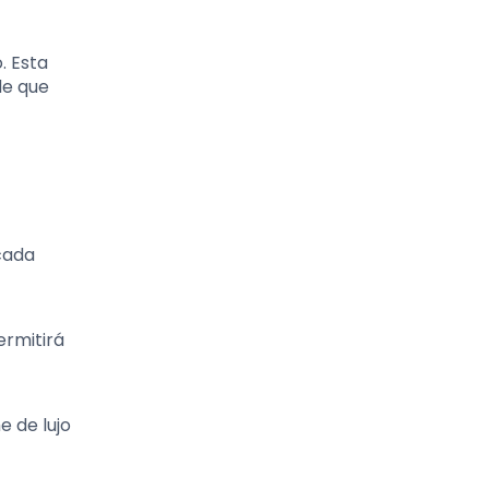
. Esta
de que
 cada
ermitirá
e de lujo