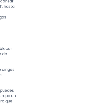
alcanzar
T, hasta
ngas
ablecer
o de
 diriges
a
, puedes
erque un
ero que