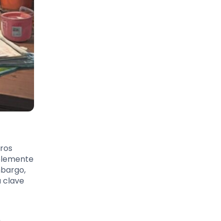
tros
mplemente
mbargo,
a clave