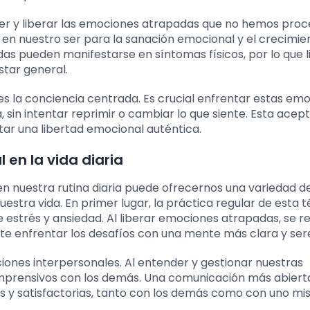
ocer y liberar las emociones atrapadas que no hemos pro
en nuestro ser para la sanación emocional y el crecimie
as pueden manifestarse en síntomas físicos, por lo que l
star general.
es la conciencia centrada. Es crucial enfrentar estas em
 sin intentar reprimir o cambiar lo que siente. Esta acep
tar una libertad emocional auténtica.
 en la vida diaria
en nuestra rutina diaria puede ofrecernos una variedad d
estra vida. En primer lugar, la práctica regular de esta 
e estrés y ansiedad. Al liberar emociones atrapadas, se r
te enfrentar los desafíos con una mente más clara y ser
aciones interpersonales. Al entender y gestionar nuestras
prensivos con los demás. Una comunicación más abiert
s y satisfactorias, tanto con los demás como con uno mi