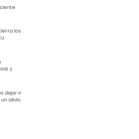
sciente
ierra los
tu
n
sas y
 dejar ir
un alivio