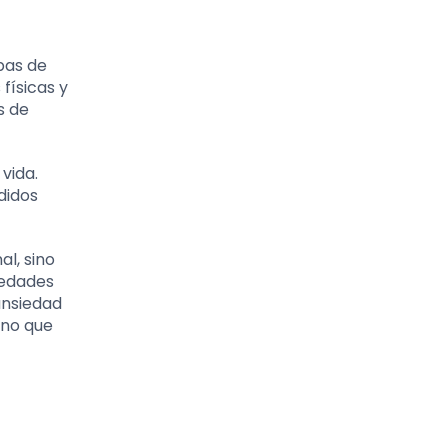
pas de
físicas y
s de
vida.
didos
l, sino
medades
ansiedad
ino que