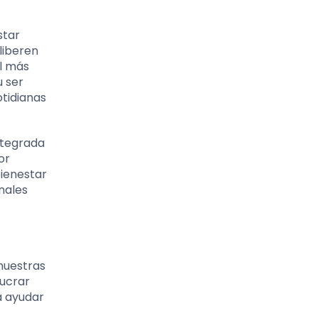
star
liberen
l más
u ser
tidianas
ntegrada
or
bienestar
nales
 nuestras
lucrar
a ayudar