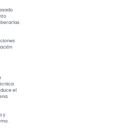
cesado
nto
iberarlas
ociones
tación
e
técnica
educe el
ena.
a y
smo.