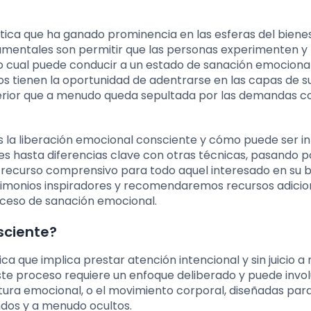
tica que ha ganado prominencia en las esferas del biene
damentales son permitir que las personas experimenten y 
o cual puede conducir a un estado de sanación emociona
uos tienen la oportunidad de adentrarse en las capas de s
erior que a menudo queda sepultada por las demandas co
es la liberación emocional consciente y cómo puede ser i
bles hasta diferencias clave con otras técnicas, pasando p
n recurso comprensivo para todo aquel interesado en su 
stimonios inspiradores y recomendaremos recursos adicio
oceso de sanación emocional.
sciente?
a que implica prestar atención intencional y sin juicio a
Este proceso requiere un enfoque deliberado y puede invo
itura emocional, o el movimiento corporal, diseñadas par
ndos y a menudo ocultos.