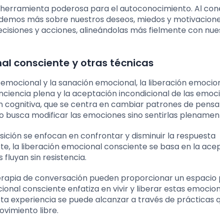
a herramienta poderosa para el autoconocimiento. Al co
emos más sobre nuestros deseos, miedos y motivacione
cisiones y acciones, alineándolas más fielmente con nue
nal consciente y otras técnicas
 emocional y la sanación emocional, la liberación emocio
nciencia plena y la aceptación incondicional de las emoc
ón cognitiva, que se centra en cambiar patrones de pens
no busca modificar las emociones sino sentirlas plenamen
sición se enfocan en confrontar y disminuir la respuesta
te, la liberación emocional consciente se basa en la ace
fluyan sin resistencia.
rapia de conversación pueden proporcionar un espacio
cional consciente enfatiza en vivir y liberar estas emocio
sta experiencia se puede alcanzar a través de prácticas 
vimiento libre.