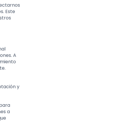
nectarnos
s. Este
stros
nal
iones. A
amiento
te.
ptación y
 para
nes a
que