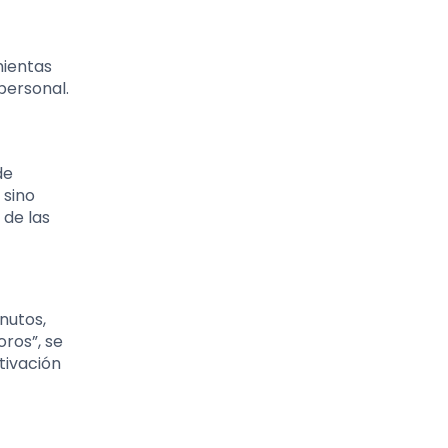
mientas
personal.
de
 sino
 de las
nutos,
ros”, se
tivación