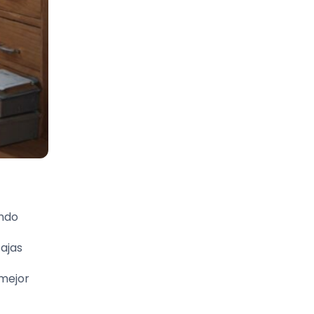
undo
tajas
 mejor