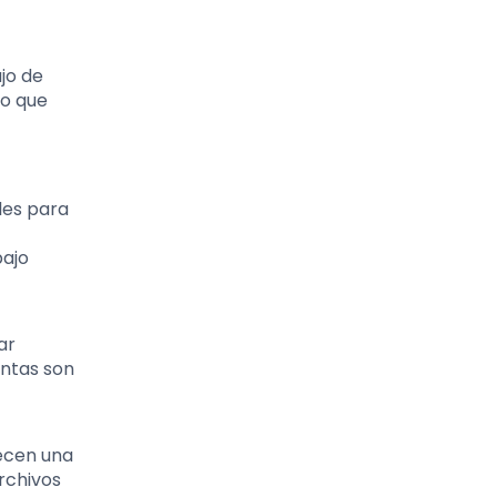
jo de
no que
les para
bajo
ar
entas son
recen una
rchivos