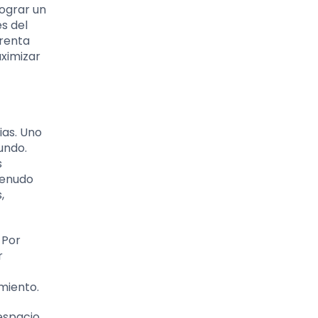
ograr un
es del
frenta
ximizar
ias. Uno
undo.
s
menudo
,
 Por
r
amiento.
espacio,