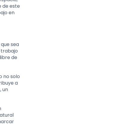
o de este
bajo en
 que sea
 trabajo
libre de
o no solo
ribuye a
, un
n
natural
marcar