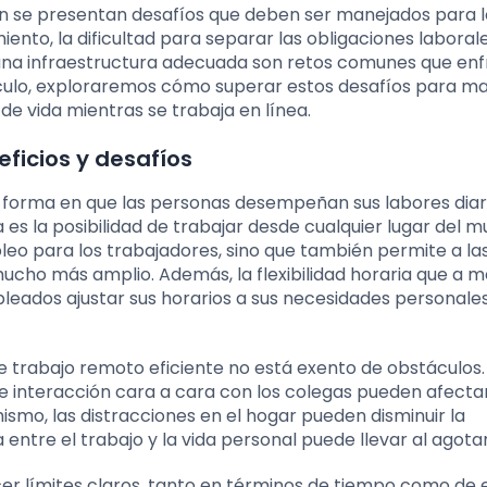
én se presentan desafíos que deben ser manejados para l
iento, la dificultad para separar las obligaciones laboral
una infraestructura adecuada son retos comunes que en
ículo, exploraremos cómo superar estos desafíos para ma
e vida mientras se trabaja en línea.
eficios y desafíos
la forma en que las personas desempeñan sus labores diar
a es la posibilidad de trabajar desde cualquier lugar del m
eo para los trabajadores, sino que también permite a la
cho más amplio. Además, la flexibilidad horaria que a 
eados ajustar sus horarios a sus necesidades personales
e trabajo remoto eficiente no está exento de obstáculos.
 de interacción cara a cara con los colegas pueden afecta
smo, las distracciones en el hogar pueden disminuir la
a entre el trabajo y la vida personal puede llevar al agot
cer límites claros, tanto en términos de tiempo como de 