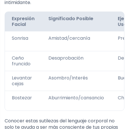
intimidante.
Expresión
Significado Posible
Ejem
Facial
Uso
Sonrisa
Amistad/cercanía
Pres
Ceño
Desaprobación
Deba
fruncido
Levantar
Asombro/Interés
Buen
cejas
Bostezar
Aburrimiento/cansancio
Char
Conocer estas sutilezas del lenguaje corporal no
solo te ayuda a ser más consciente de tus propias