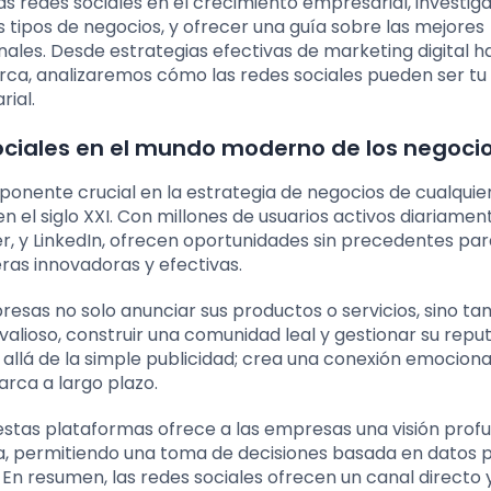
as redes sociales en el crecimiento empresarial, investi
s tipos de negocios, y ofrecer una guía sobre las mejores
les. Desde estrategias efectivas de marketing digital ha
ca, analizaremos cómo las redes sociales pueden ser tu 
rial.
sociales en el mundo moderno de los negoci
ponente crucial en la estrategia de negocios de cualquie
el siglo XXI. Con millones de usuarios activos diariamen
, y LinkedIn, ofrecen oportunidades sin precedentes par
ras innovadoras y efectivas.
resas no solo anunciar sus productos o servicios, sino t
valioso, construir una comunidad leal y gestionar su repu
 allá de la simple publicidad; crea una conexión emociona
arca a largo plazo.
estas plataformas ofrece a las empresas una visión prof
a, permitiendo una toma de decisiones basada en datos 
 En resumen, las redes sociales ofrecen un canal directo 