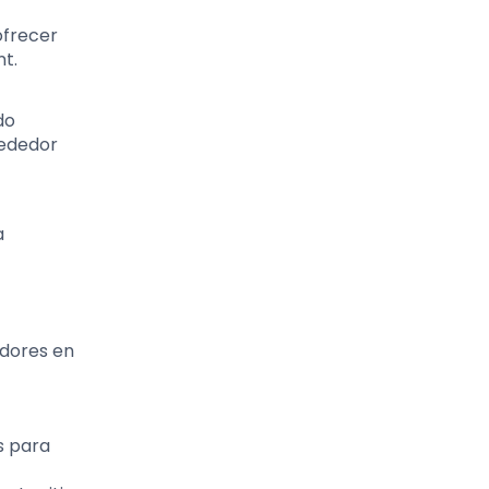
ofrecer
nt.
do
rededor
a
idores en
s para