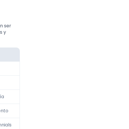
n ser
s y
ía
ento
nnials