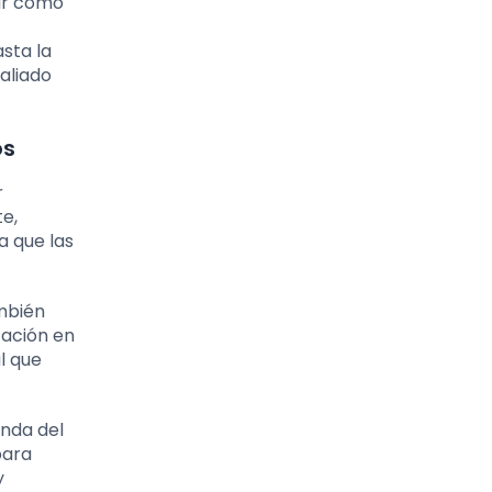
gar cómo
sta la
aliado
os
r
te,
a que las
ambién
tación en
l que
unda del
para
y