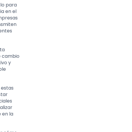
lo para
ia en el
empresas
ansmiten
entes
sta
te cambio
ivo y
ble
 estas
star
iales
alizar
 en la