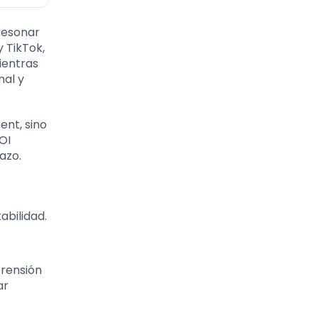
resonar
 TikTok,
ientras
nal y
ent, sino
OI
azo.
abilidad.
prensión
ar