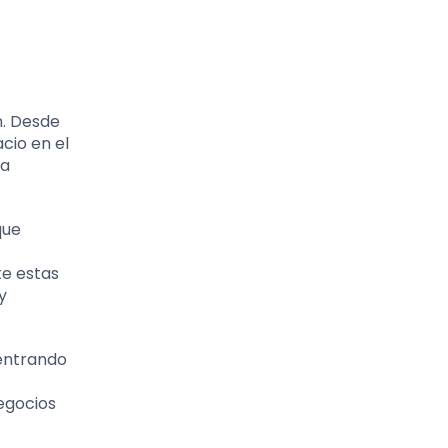
n. Desde
cio en el
la
que
te estas
y
 entrando
negocios