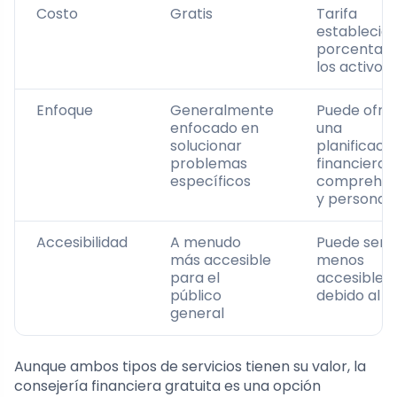
Costo
Gratis
Tarifa
establecida
porcentaje
los activos
Enfoque
Generalmente
Puede ofre
enfocado en
una
solucionar
planificaci
problemas
financiera
específicos
comprehen
y personali
Accesibilidad
A menudo
Puede ser
más accesible
menos
para el
accesible
público
debido al c
general
Aunque ambos tipos de servicios tienen su valor, la
consejería financiera gratuita es una opción