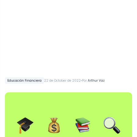
•
Educación Financiera
22 de October de 2022
Por
Arthur Vaz