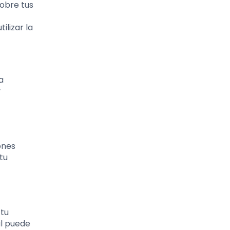
obre tus
ilizar la
a
y
ones
tu
 tu
al puede