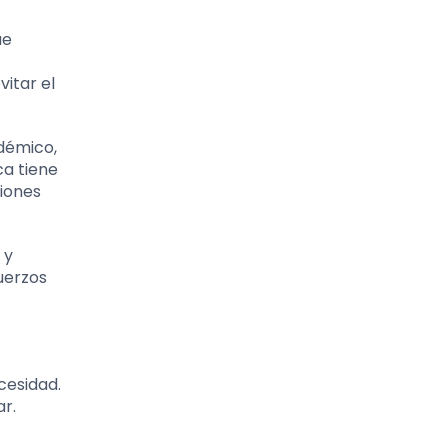
ue
itar el
adémico,
a tiene
ciones
 y
uerzos
cesidad.
ar.