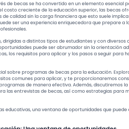
vés de becas se ha convertido en un elemento esencial p
 costo creciente de la educación superior, las becas of
de calidad sin la carga financiera que esto suele implica
uede ser una experiencia enriquecedora que prepare a l
ofesionales.
dirigidas a distintos tipos de estudiantes y con diversos c
 oportunidades puede ser abrumador sin la orientación a
s, los requisitos para aplicar y los pasos a seguir para h
ncial sobre programas de becas para la educación. Explo
equisitos comunes para aplicar, y te proporcionaremos cons
 programas de manera efectiva. Además, discutiremos la
 las entrevistas de becas, así como estrategias para 
as educativas, una ventana de oportunidades que puede
ducación: Una ventana de oportunidades