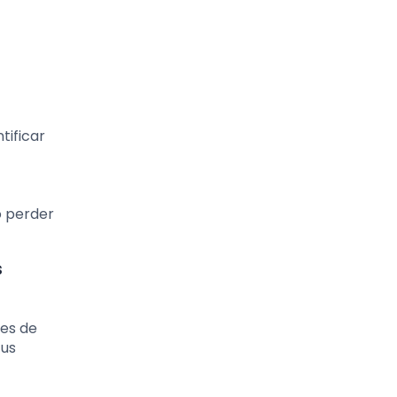
tificar
o perder
s
nes de
tus