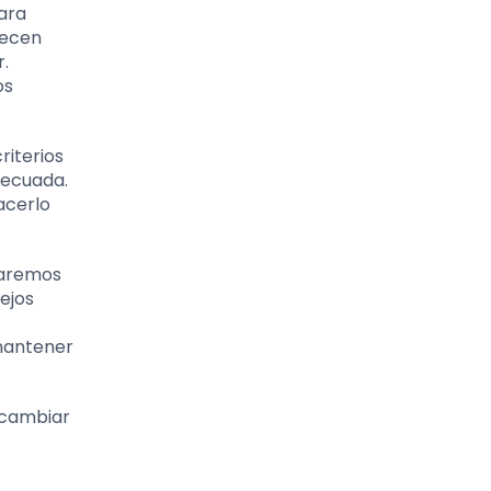
ara
recen
r.
os
riterios
decuada.
acerlo
raremos
ejos
mantener
 cambiar