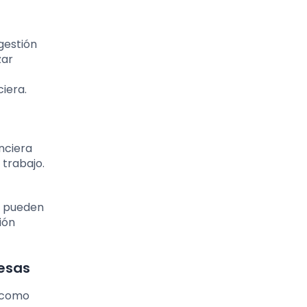
gestión
zar
iera.
anciera
 trabajo.
, pueden
ión
resas
s como