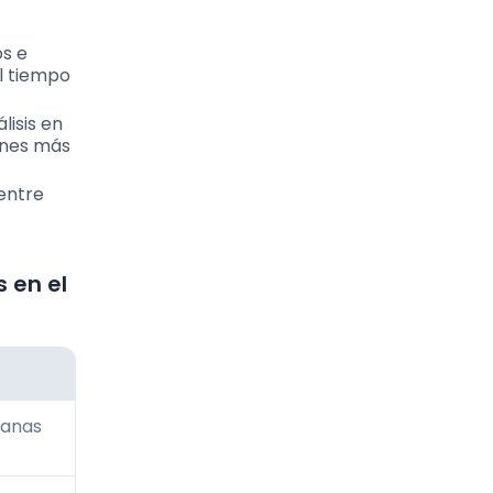
os e
el tiempo
lisis en
iones más
 entre
 en el
ianas