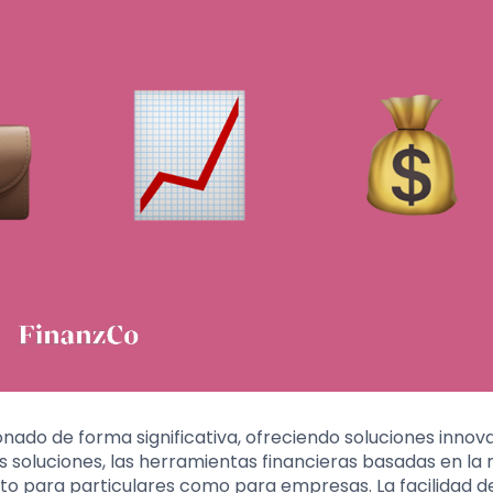
cionado de forma significativa, ofreciendo soluciones inno
s soluciones, las herramientas financieras basadas en la
to para particulares como para empresas. La facilidad d