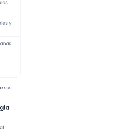
ales
ales y
ianas
e sus
gia
al