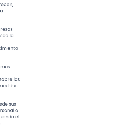
recen,
ia
presas
sde la
cimiento
e más
sobre las
 medidas
esde sus
rsonal o
iendo el
.