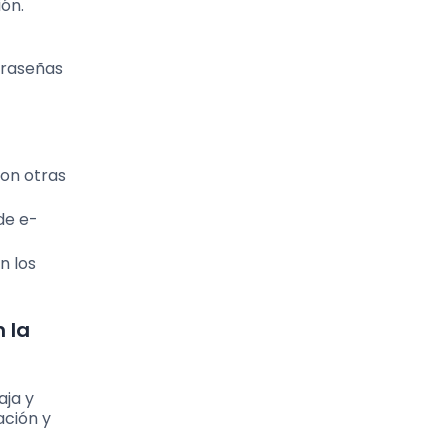
ión.
traseñas
con otras
de e-
n los
 la
aja y
ación y