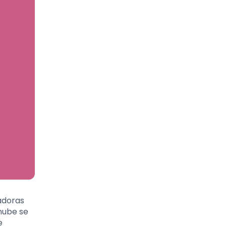
vadoras
 nube se
e