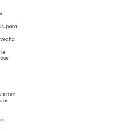
er
as, para
ovecha
nte
 que
e
vierten
stas
té