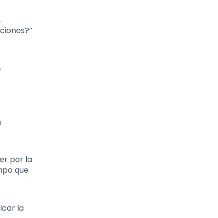
.
ciones?”
y
a
er por la
empo que
car la