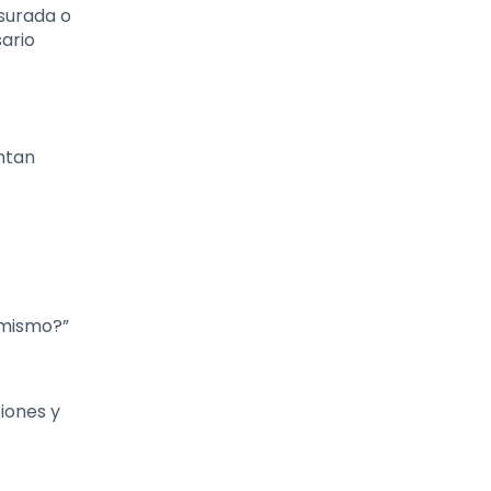
esurada o
sario
ntan
 mismo?”
ciones y