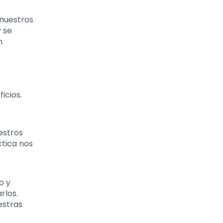
 nuestros
 se
n
icios.
estros
tica nos
o y
rlos.
estras