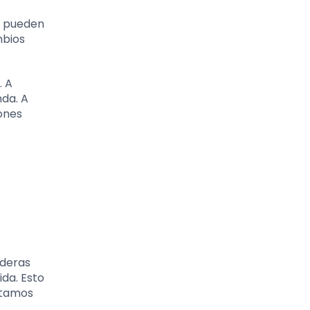
e pueden
mbios
. A
da. A
iones
aderas
da. Esto
stamos