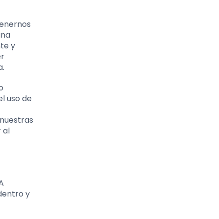
tenernos
una
te y
er
a.
o
el uso de
 nuestras
 al
A
dentro y