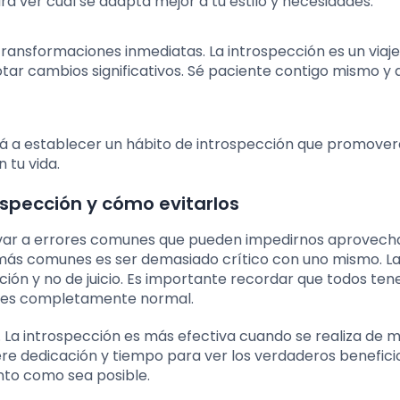
a ver cuál se adapta mejor a tu estilo y necesidades.
transformaciones inmediatas. La introspección es un viaj
ar cambios significativos. Sé paciente contigo mismo y 
dará a establecer un hábito de introspección que promover
 tu vida.
ospección y cómo evitarlos
levar a errores comunes que pueden impedirnos aprovech
 más comunes es ser demasiado crítico con uno mismo. L
ión y no de juicio. Es importante recordar que todos te
 es completamente normal.
a. La introspección es más efectiva cuando se realiza de
uiere dedicación y tiempo para ver los verdaderos beneficio
anto como sea posible.