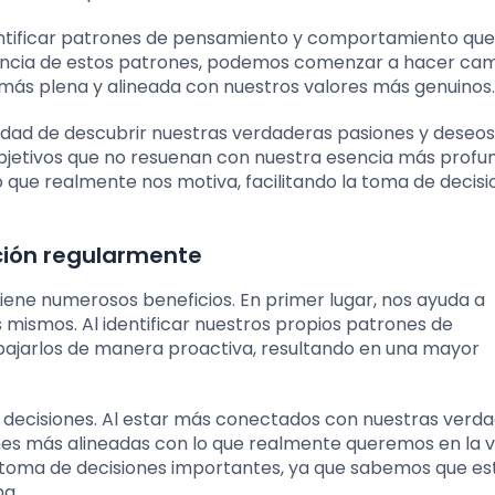
dentificar patrones de pensamiento y comportamiento qu
ciencia de estos patrones, podemos comenzar a hacer ca
más plena y alineada con nuestros valores más genuinos.
idad de descubrir nuestras verdaderas pasiones y deseos
jetivos que no resuenan con nuestra esencia más profun
o que realmente nos motiva, facilitando la toma de decis
cción regularmente
tiene numerosos beneficios. En primer lugar, nos ayuda a
mismos. Al identificar nuestros propios patrones de
jarlos de manera proactiva, resultando en una mayor
e decisiones. Al estar más conectados con nuestras verd
s más alineadas con lo que realmente queremos en la vi
la toma de decisiones importantes, ya que sabemos que e
na.