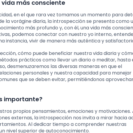
a vida más consciente
cidad, en el que rara vez tomamos un momento para de
e la vorágine diaria, la introspección se presenta como 
ocimiento más profundo y, con él, una vida más conscien
ctivas, podemos conectar con nuestro yo interno, entend
a instancia, vivir de manera más auténtica y satisfactori
spección, cómo puede beneficiar nuestra vida diaria y cóm
étodos prácticos como llevar un diario o meditar, hasta 
ceso, desmenuzaremos las diversas maneras en que el
elaciones personales y nuestra capacidad para manejar
comunes que se deben evitar, permitiéndonos aprovechar
es importante?
estros propios pensamientos, emociones y motivaciones. 
nes externas, la introspección nos invita a mirar hacia a
ortamientos. Al dedicar tiempo a comprender nuestras
un nivel superior de autoconocimiento.