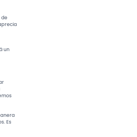
e de
aprecia
á un
ar
a
nemos
 manera
s. Es