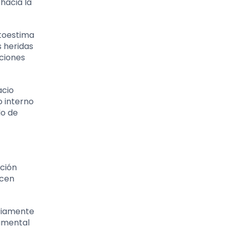
hacia la
utoestima
s heridas
ciones
acio
o interno
do de
ación
ecen
ariamente
damental