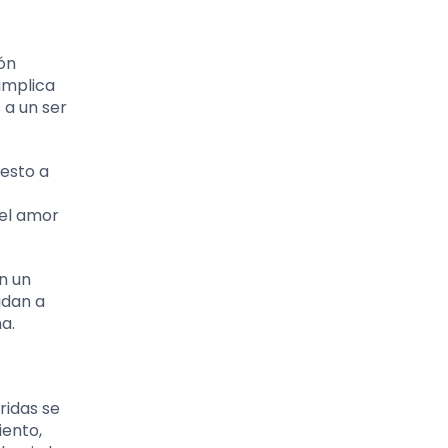
ón
 implica
 a un ser
uesto a
 el amor
n un
udan a
a.
ridas se
iento,