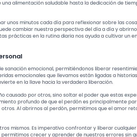
de una alimentación saludable hasta la dedicación de tie
omar unos minutos cada día para reflexionar sobre las cosa
ede cambiar nuestra perspectiva del día a día y abrirno
stas prácticas en la rutina diaria nos ayuda a cultivar un 
personal
 de sanación emocional, permitiéndonos liberar resentimi
eridas emocionales que llevamos están ligadas a historia
vierte en la llave hacia la verdadera liberación.
daño causado por otros, sino soltar el poder que estas expe
dimiento profundo de que el perdón es principalmente pa
 otros. Al abrirnos al perdón, permitimos que el amor re
os mismos. Es imperativo confrontar y liberar cualquier
 permitimos crecer y aprender de nuestros errores sin 