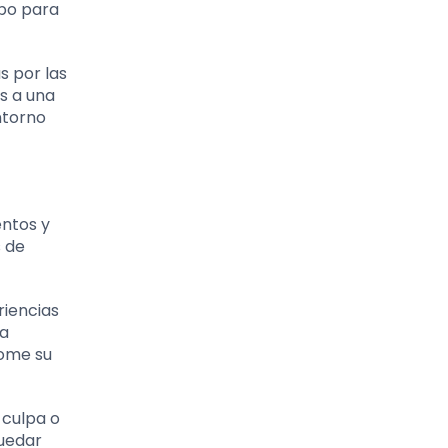
mpo para
s por las
s a una
entorno
entos y
s de
riencias
ra
tome su
 culpa o
quedar