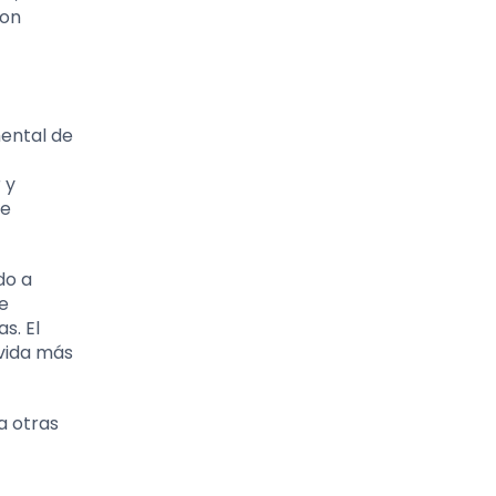
con
mental de
 y
te
do a
e
s. El
 vida más
a otras