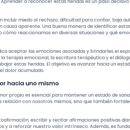
. Aprender a reconocer estas heridas es un paso decisivo 
incluir miedo al rechazo, dificultad para confiar, baja a
sin causa aparente. Una buena manera de identificar esta
do cómo reaccionamos en diversas situaciones y qué emo
lica aceptar las emociones asociadas y brindarles el esp
 terapia emocional, la escritura terapéutica y el diálog
ajar estas heridas. El objetivo es avanzar hacia un esta
el dolor acumulado.
amor hacia uno mismo
amor propio es esencial para mantener un estado de san
ra relación con nosotros mismos, sino que también fortal
firmación; escribir y recitar afirmaciones positivas di
s y a reforzar nuestro valor intrínseco. Además, es fun