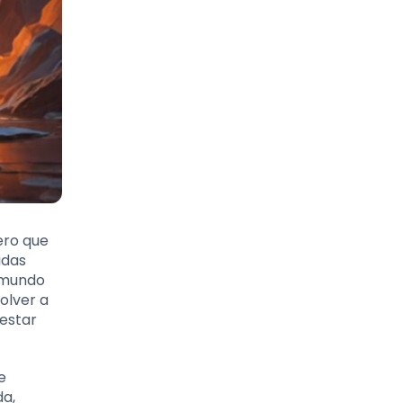
ero que
idas
n mundo
olver a
nestar
e
da,